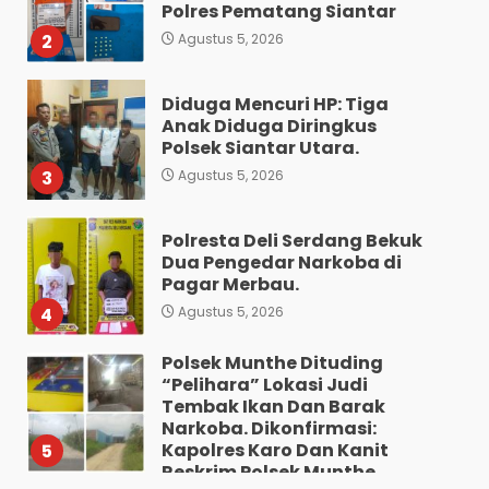
Polres Pematang Siantar
2
Agustus 5, 2026
Diduga Mencuri HP: Tiga
Anak Diduga Diringkus
Polsek Siantar Utara.
3
Agustus 5, 2026
Polresta Deli Serdang Bekuk
Dua Pengedar Narkoba di
Pagar Merbau.
4
Agustus 5, 2026
Polsek Munthe Dituding
“Pelihara” Lokasi Judi
Tembak Ikan Dan Barak
Narkoba. Dikonfirmasi:
Kapolres Karo Dan Kanit
5
Reskrim Polsek Munthe