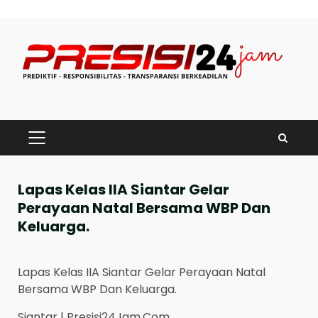
Skip
to
content
PRIMARY
MENU
Lapas Kelas IIA Siantar Gelar
Perayaan Natal Bersama WBP Dan
Keluarga.
Lapas Kelas IIA Siantar Gelar Perayaan Natal
Bersama WBP Dan Keluarga.
Siantar | Presisi24Jam.Com