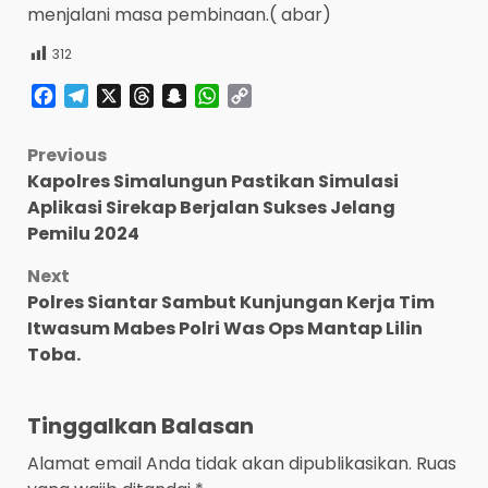
menjalani masa pembinaan.( abar)
312
Facebook
Telegram
X
Threads
Snapchat
WhatsApp
Copy
Link
Post
Previous
Kapolres Simalungun Pastikan Simulasi
navigation
Aplikasi Sirekap Berjalan Sukses Jelang
Pemilu 2024
Next
Polres Siantar Sambut Kunjungan Kerja Tim
Itwasum Mabes Polri Was Ops Mantap Lilin
Toba.
Tinggalkan Balasan
Alamat email Anda tidak akan dipublikasikan.
Ruas