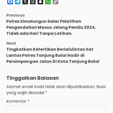
Facebook
Telegram
X
Threads
Snapchat
WhatsApp
Copy
Link
Post
Previous
Polres Simalungun Gelar Pelatihan
navigation
Pengendalian Massa Jelang Pemilu 2024,
Tidak ada Hari Tanpa Latihan.
Next
Tingkatkan Ketertiban Berlalulintas Sat
Lantas Polres Tanjung Balai Hadir di
Persimpangan Jalan Di Kota Tanjung Balai
Tinggalkan Balasan
Alamat email Anda tidak akan dipublikasikan.
Ruas
yang wajib ditandai
*
Komentar
*