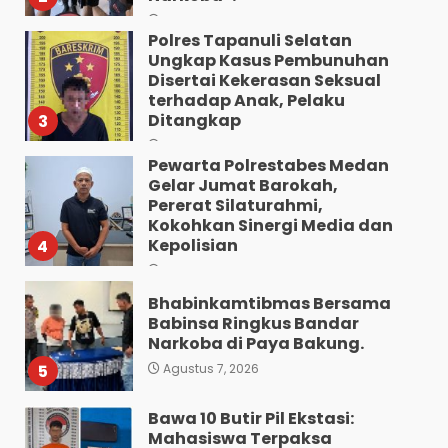
Ungkap Kasus Pembunuhan
Disertai Kekerasan Seksual
terhadap Anak, Pelaku
Ditangkap
3
Agustus 7, 2026
Pewarta Polrestabes Medan
Gelar Jumat Barokah,
Pererat Silaturahmi,
Kokohkan Sinergi Media dan
Kepolisian
4
Agustus 7, 2026
Bhabinkamtibmas Bersama
Babinsa Ringkus Bandar
Narkoba di Paya Bakung.
5
Agustus 7, 2026
Bawa 10 Butir Pil Ekstasi:
Mahasiswa Terpaksa
Nginap Dibalik Jeruji Besi
Polres Pematang Siantar.
6