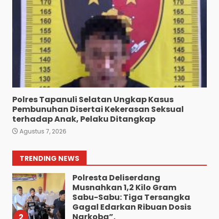
6
Agustus 5, 2026
Pengedar 18 Butir Pil Ekstasi
Meringkuk Dibalik Jeruji Besi
Polres Pematang Siantar
7
Agustus 5, 2026
Wujud Pelayanan Prima:
Kapolsek Pancurbatu
Polres Tapanuli Selatan Ungkap Kasus
Kompol Junaidi SH Atur Lalin
Pembunuhan Disertai Kekerasan Seksual
Dan Seberangkan Pejalan
terhadap Anak, Pelaku Ditangkap
Kaki.
1
Agustus 7, 2026
Agustus 8, 2026
Polresta Deliserdang
TRENDING NEWS
Musnahkan 1,2 Kilo Gram
Sabu-Sabu: Tiga Tersangka
Gagal Edarkan Ribuan Dosis
Narkoba”.
2
Agustus 7, 2026
Polres Tapanuli Selatan