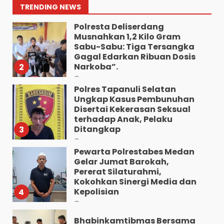
Kaki.
1
TRENDING NEWS
Agustus 8, 2026
Polresta Deliserdang
Musnahkan 1,2 Kilo Gram
Sabu-Sabu: Tiga Tersangka
Gagal Edarkan Ribuan Dosis
Narkoba”.
2
Agustus 7, 2026
Polres Tapanuli Selatan
Ungkap Kasus Pembunuhan
Disertai Kekerasan Seksual
terhadap Anak, Pelaku
Ditangkap
3
Agustus 7, 2026
Pewarta Polrestabes Medan
Gelar Jumat Barokah,
Pererat Silaturahmi,
Kokohkan Sinergi Media dan
Kepolisian
4
Agustus 7, 2026
Bhabinkamtibmas Bersama