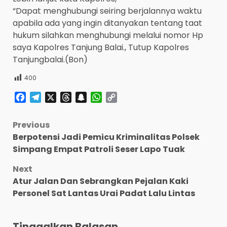
“Dapat menghubungi seiring berjalannya waktu
apabila ada yang ingin ditanyakan tentang taat
hukum silahkan menghubungi melalui nomor Hp
saya Kapolres Tanjung Balai., Tutup Kapolres
Tanjungbalai.(Bon)
400
Facebook
Telegram
X
Threads
Snapchat
WhatsApp
Copy
Link
Post
Previous
Berpotensi Jadi Pemicu Kriminalitas Polsek
navigation
Simpang Empat Patroli Seser Lapo Tuak
Next
Atur Jalan Dan Sebrangkan Pejalan Kaki
Personel Sat Lantas Urai Padat Lalu Lintas
Tinggalkan Balasan