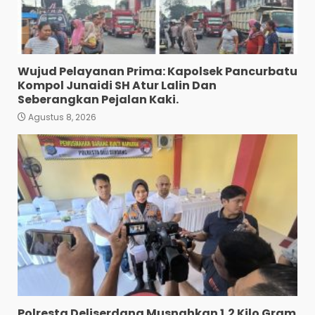
Wujud Pelayanan Prima: Kapolsek Pancurbatu
Kompol Junaidi SH Atur Lalin Dan
Seberangkan Pejalan Kaki.
Agustus 8, 2026
Polres Tapanuli Selatan
Ungkap Kasus Pembunuhan
Disertai Kekerasan Seksual
terhadap Anak, Pelaku
Ditangkap
3
Agustus 7, 2026
Pewarta Polrestabes Medan
Gelar Jumat Barokah,
Pererat Silaturahmi,
Kokohkan Sinergi Media dan
Kepolisian
4
Agustus 7, 2026
Polresta Deliserdang Musnahkan 1,2 Kilo Gram