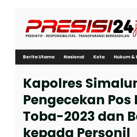
Skip
to
content
Berita Utama
Nasional
Kota
Hukum & 
Kapolres Simalu
Pengecekan Pos P
Toba-2023 dan B
kepada Personil