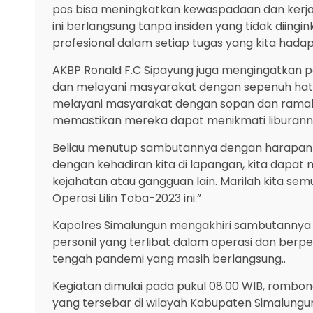
pos bisa meningkatkan kewaspadaan dan kerja 
ini berlangsung tanpa insiden yang tidak diingi
profesional dalam setiap tugas yang kita hada
AKBP Ronald F.C Sipayung juga mengingatkan p
dan melayani masyarakat dengan sepenuh hati
melayani masyarakat dengan sopan dan ramah. 
memastikan mereka dapat menikmati liburan
Beliau menutup sambutannya dengan harapan ya
dengan kehadiran kita di lapangan, kita dapa
kejahatan atau gangguan lain. Marilah kita se
Operasi Lilin Toba-2023 ini.”
Kapolres Simalungun mengakhiri sambutanny
personil yang terlibat dalam operasi dan berp
tengah pandemi yang masih berlangsung..
Kegiatan dimulai pada pukul 08.00 WIB, romb
yang tersebar di wilayah Kabupaten Simalungun,