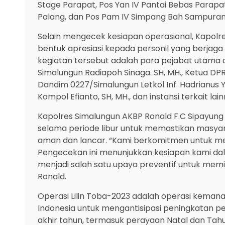
Stage Parapat, Pos Yan IV Pantai Bebas Parapat
Palang, dan Pos Pam IV Simpang Bah Sampuran
Selain mengecek kesiapan operasional, Kapolr
bentuk apresiasi kepada personil yang berjag
kegiatan tersebut adalah para pejabat utama d
Simalungun Radiapoh Sinaga. SH, MH., Ketua DP
Dandim 0227/Simalungun Letkol Inf. Hadrianus Yo
Kompol Efianto, SH, MH., dan instansi terkait lain
Kapolres Simalungun AKBP Ronald F.C Sipayu
selama periode libur untuk memastikan masya
aman dan lancar. “Kami berkomitmen untuk m
Pengecekan ini menunjukkan kesiapan kami da
menjadi salah satu upaya preventif untuk mem
Ronald.
Operasi Lilin Toba-2023 adalah operasi kemana
Indonesia untuk mengantisipasi peningkatan p
akhir tahun, termasuk perayaan Natal dan Tahun