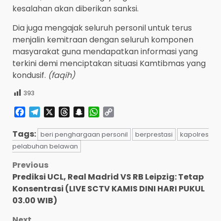
kesalahan akan diberikan sanksi.
Dia juga mengajak seluruh personil untuk terus
menjalin kemitraan dengan seluruh komponen
masyarakat guna mendapatkan informasi yang
terkini demi menciptakan situasi Kamtibmas yang
kondusif.
(faqih)
393
Facebook
Telegram
X
Threads
Snapchat
WhatsApp
Copy
Link
Tags:
beri penghargaan personil
berprestasi
kapolres
pelabuhan belawan
Post
Previous
Prediksi UCL, Real Madrid VS RB Leipzig: Tetap
navigation
Konsentrasi (LIVE SCTV KAMIS DINI HARI PUKUL
03.00 WIB)
Next