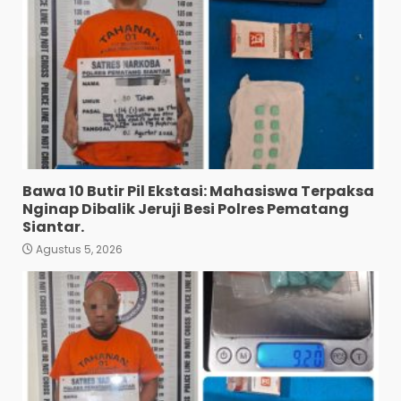
Bawa 10 Butir Pil Ekstasi: Mahasiswa Terpaksa
Nginap Dibalik Jeruji Besi Polres Pematang
Siantar.
Agustus 5, 2026
Diduga Mencuri HP: Tiga
Anak Diduga Diringkus
Polsek Siantar Utara.
3
Agustus 5, 2026
Polresta Deli Serdang Bekuk
Dua Pengedar Narkoba di