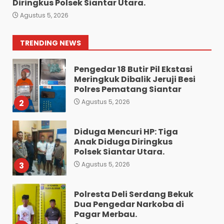
Bawa 10 Butir Pil Ekstasi:
Diringkus Polsek Siantar Utara.
Mahasiswa Terpaksa
Agustus 5, 2026
Nginap Dibalik Jeruji Besi
Polres Pematang Siantar.
1
TRENDING NEWS
Agustus 5, 2026
Pengedar 18 Butir Pil Ekstasi
Meringkuk Dibalik Jeruji Besi
Polres Pematang Siantar
2
Agustus 5, 2026
Diduga Mencuri HP: Tiga
Anak Diduga Diringkus
Polsek Siantar Utara.
3
Agustus 5, 2026
Polresta Deli Serdang Bekuk
Dua Pengedar Narkoba di
Pagar Merbau.