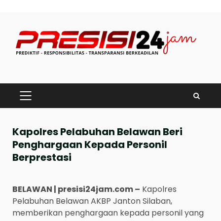
Skip
to
content
PRIMARY
MENU
Kapolres Pelabuhan Belawan Beri
Penghargaan Kepada Personil
Berprestasi
BELAWAN | presisi24jam.com –
Kapolres
Pelabuhan Belawan AKBP Janton Silaban,
memberikan penghargaan kepada personil yang