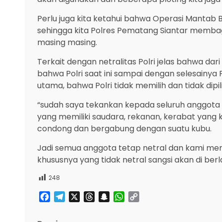
Perlu juga kita ketahui bahwa Operasi Mantab 
sehingga kita Polres Pematang Siantar membag
masing masing.
Terkait dengan netralitas Polri jelas bahwa da
bahwa Polri saat ini sampai dengan selesainya 
utama, bahwa Polri tidak memilih dan tidak dipil
“sudah saya tekankan kepada seluruh anggota 
yang memiliki saudara, rekanan, kerabat yang 
condong dan bergabung dengan suatu kubu.
Jadi semua anggota tetap netral dan kami men
khususnya yang tidak netral sangsi akan di ber
248
Facebook
Telegram
X
Threads
Snapchat
WhatsApp
Copy
Link