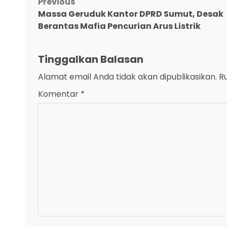
Post
Previous
Massa Geruduk Kantor DPRD Sumut, Desak
navigation
Berantas Mafia Pencurian Arus Listrik
Tinggalkan Balasan
Alamat email Anda tidak akan dipublikasikan.
R
Komentar
*