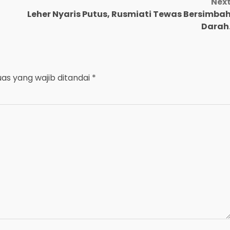
Nex
Leher Nyaris Putus, Rusmiati Tewas Bersimba
Darah
uas yang wajib ditandai
*