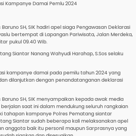
rasi Kampanye Damai Pemlu 2024
aruno SH, SIK hadiri apel siaga Pengawasan Deklarasi
slu bertempat di Lapangan Pariwisata, Jalan Merdeka,
tar pukul 09.40 Wib.
tang Siantar Nanang Wahyudi Harahap, S.Sos selaku
rasi kampanye damai pada pemilu tahun 2024 yang
dan dilanjutkan dengan penandatanganan deklarasi
s Baruno SH, SIK menyampaikan kepada awak media
berjalan saat ini dalam mendukung seluruh rangkaian
ki tahapan kampanye Polres Pematang siantar
ang Siantar sudah beberapa kali melaksanakan apel
an anggota baik itu personil maupun Sarprasnya yang
 sudah siapkan dan disesuaikan.