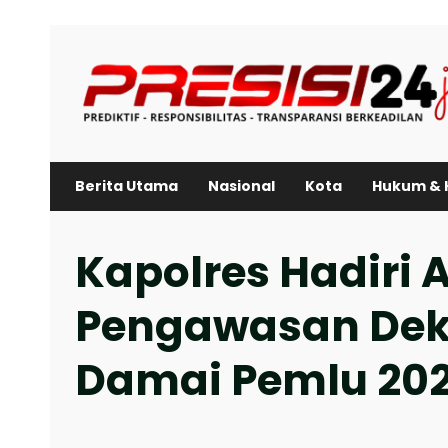
Skip
to
content
Berita Utama
Nasional
Kota
Hukum & 
Kapolres Hadiri 
Pengawasan Dek
Damai Pemlu 20