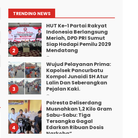
Kecamatan Medan
Tuntungan”.
1
TRENDING NEWS
Agustus 9, 2026
HUT Ke-1 Partai Rakyat
Indonesia Berlangsung
Meriah, DPD PRI Sumut
Siap Hadapi Pemilu 2029
Mendatang
2
Agustus 9, 2026
Wujud Pelayanan Prima:
Kapolsek Pancurbatu
Kompol Junaidi SH Atur
Lalin Dan Seberangkan
Pejalan Kaki.
3
Agustus 8, 2026
Polresta Deliserdang
Musnahkan 1,2 Kilo Gram
Sabu-Sabu: Tiga
Tersangka Gagal
Edarkan Ribuan Dosis
4
Narkoba”.