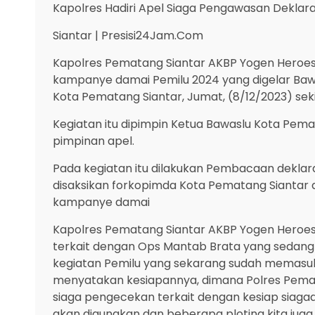
Kapolres Hadiri Apel Siaga Pengawasan Dekla
Siantar | Presisi24Jam.Com
Kapolres Pematang Siantar AKBP Yogen Heroes B
kampanye damai Pemilu 2024 yang digelar Bawa
Kota Pematang Siantar, Jumat, (8/12/2023) seki
Kegiatan itu dipimpin Ketua Bawaslu Kota Pema
pimpinan apel.
Pada kegiatan itu dilakukan Pembacaan dekla
disaksikan forkopimda Kota Pematang Siantar 
kampanye damai
Kapolres Pematang Siantar AKBP Yogen Heroe
terkait dengan Ops Mantab Brata yang sedang 
kegiatan Pemilu yang sekarang sudah memasu
menyatakan kesiapannya, dimana Polres Pemat
siaga pengecekan terkait dengan kesiap siaga
akan digunakan dan beberapa ploting kita juga