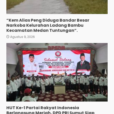
“Kem Alias Peng Diduga Bandar Besar
Narkoba Kelurahan Ladang Bambu
Kecamatan Medan Tuntungan”.
Agustus 9, 2026
Wujud Pelayanan Prima:
Kapolsek Pancurbatu
Kompol Junaidi SH Atur Lalin
Dan Seberangkan Pejalan
Kaki.
3
Agustus 8, 2026
Polresta Deliserdang
Musnahkan 1,2 Kilo Gram
Sabu-Sabu: Tiga Tersangka
Gagal Edarkan Ribuan Dosis
Narkoba”.
4
Agustus 7, 2026
HUT Ke-1 Partai Rakyat Indonesia
Polres Tapanuli Selatan
Berlangsung Meriah, DPD PRI Sumut Siap
Ungkap Kasus Pembunuhan