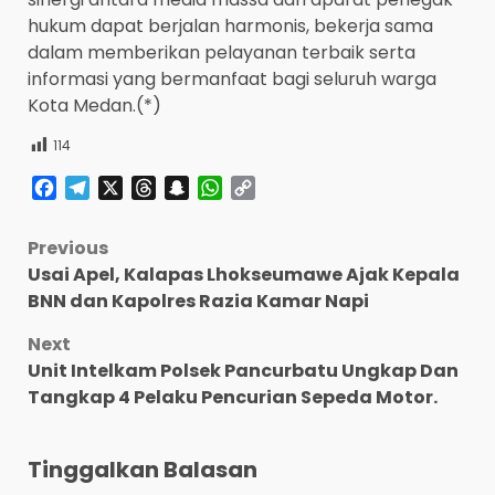
hukum dapat berjalan harmonis, bekerja sama
dalam memberikan pelayanan terbaik serta
informasi yang bermanfaat bagi seluruh warga
Kota Medan.(*)
114
Facebook
Telegram
X
Threads
Snapchat
WhatsApp
Copy
Link
Post
Previous
Usai Apel, Kalapas Lhokseumawe Ajak Kepala
navigation
BNN dan Kapolres Razia Kamar Napi
Next
Unit Intelkam Polsek Pancurbatu Ungkap Dan
Tangkap 4 Pelaku Pencurian Sepeda Motor.
Tinggalkan Balasan