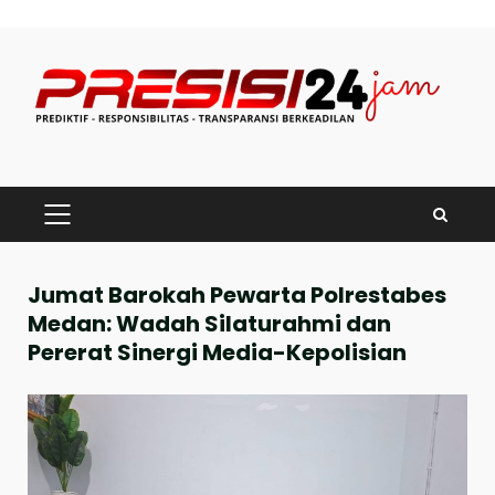
Skip
to
content
PRIMARY
MENU
Jumat Barokah Pewarta Polrestabes
Medan: Wadah Silaturahmi dan
Pererat Sinergi Media-Kepolisian