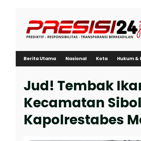
Skip
to
content
Berita Utama
Nasional
Kota
Hukum & 
Jud! Tembak Ika
Kecamatan Sibol
Kapolrestabes 