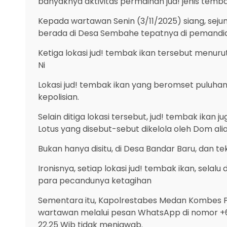
banyaknya aktivitas permainan jud! jenis temba
Kepada wartawan Senin (3/11/2025) siang, sej
berada di Desa Sembahe tepatnya di pemandi
Ketiga lokasi jud! tembak ikan tersebut menurut
Ni
Lokasi jud! tembak ikan yang beromset puluhan 
kepolisian.
Selain ditiga lokasi tersebut, jud! tembak ikan
Lotus yang disebut-sebut dikelola oleh Dom ali
Bukan hanya disitu, di Desa Bandar Baru, dan t
Ironisnya, setiap lokasi jud! tembak ikan, se
para pecandunya ketagihan
Sementara itu, Kapolrestabes Medan Kombes Pol
wartawan melalui pesan WhatsApp di nomor +6
22.25 Wib tidak menjawab.