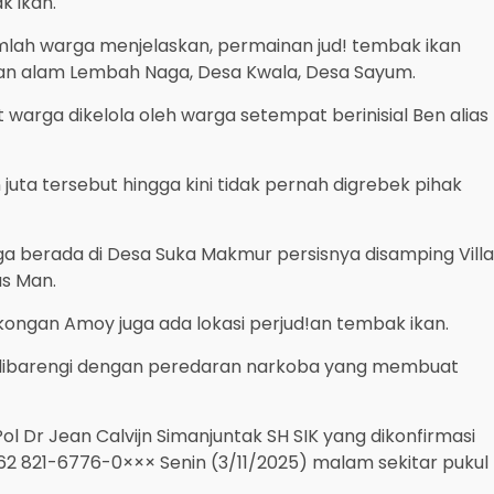
k ikan.
umlah warga menjelaskan, permainan jud! tembak ikan
an alam Lembah Naga, Desa Kwala, Desa Sayum.
 warga dikelola oleh warga setempat berinisial Ben alias
juta tersebut hingga kini tidak pernah digrebek pihak
 juga berada di Desa Suka Makmur persisnya disamping Villa
as Man.
ekongan Amoy juga ada lokasi perjud!an tembak ikan.
lalu dibarengi dengan peredaran narkoba yang membuat
 Dr Jean Calvijn Simanjuntak SH SIK yang dikonfirmasi
2 821-6776-0××× Senin (3/11/2025) malam sekitar pukul