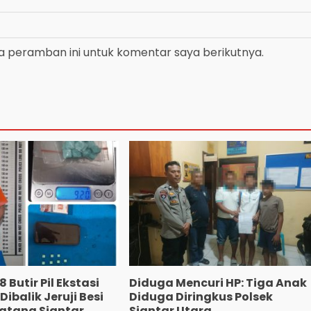
a peramban ini untuk komentar saya berikutnya.
 Butir Pil Ekstasi
Diduga Mencuri HP: Tiga Anak
ibalik Jeruji Besi
Diduga Diringkus Polsek
atang Siantar
Siantar Utara.