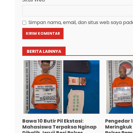
Simpan nama, email, dan situs web saya pad
BERITA LAINNYA
Bawa 10 Butir Pil Ekstasi:
Pengedar 18
Mahasiswa Terpaksa Nginap
Meringkuk D
Dibalik Jeruji Besi Polres
Polres Pem