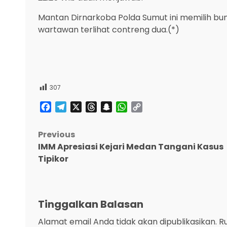
Mantan Dirnarkoba Polda Sumut ini memilih 
wartawan terlihat contreng dua.(*)
307
Facebook
Telegram
X
Threads
Snapchat
WhatsApp
Copy
Link
Post
Previous
IMM Apresiasi Kejari Medan Tangani Kasus
navigation
Tipikor
Tinggalkan Balasan
Alamat email Anda tidak akan dipublikasikan.
R