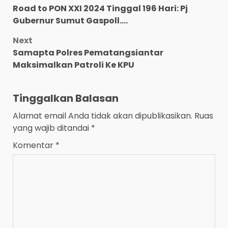
Road to PON XXI 2024 Tinggal 196 Hari: Pj
navigation
Gubernur Sumut Gaspoll….
Next
Samapta Polres Pematangsiantar
Maksimalkan Patroli Ke KPU
Tinggalkan Balasan
Alamat email Anda tidak akan dipublikasikan.
Ruas
yang wajib ditandai
*
Komentar
*