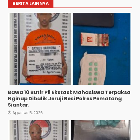
BERITA LAINNYA
Bawa 10 Butir Pil Ekstasi: Mahasiswa Terpaksa
Nginap Dibalik Jeruji Besi Polres Pematang
Siantar.
Agustus 5, 2026
Diduga Mencuri HP: Tiga
Anak Diduga Diringkus
Polsek Siantar Utara.
3
Agustus 5, 2026