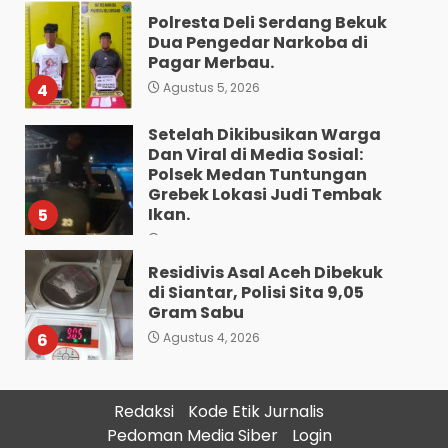
Polresta Deli Serdang Bekuk
Dua Pengedar Narkoba di
Pagar Merbau.
4
Agustus 5, 2026
Setelah Dikibusikan Warga
Dan Viral di Media Sosial:
Polsek Medan Tuntungan
Grebek Lokasi Judi Tembak
Ikan.
5
Agustus 5, 2026
Residivis Asal Aceh Dibekuk
di Siantar, Polisi Sita 9,05
Gram Sabu
6
Agustus 4, 2026
Sat Reskrim Polres
Pematangsiantar Amankan
Redaksi
Kode Etik Jurnalis
4.800 Bungkus Rokok Ilegal
Pedoman Media Siber
Login
ke Bea Cukai Dan Dua