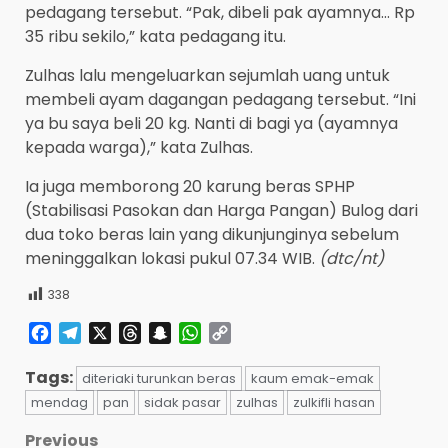
pedagang tersebut. “Pak, dibeli pak ayamnya… Rp
35 ribu sekilo,” kata pedagang itu.
Zulhas lalu mengeluarkan sejumlah uang untuk
membeli ayam dagangan pedagang tersebut. “Ini
ya bu saya beli 20 kg. Nanti di bagi ya (ayamnya
kepada warga),” kata Zulhas.
Ia juga memborong 20 karung beras SPHP
(Stabilisasi Pasokan dan Harga Pangan) Bulog dari
dua toko beras lain yang dikunjunginya sebelum
meninggalkan lokasi pukul 07.34 WIB.
(dtc/nt)
338
Facebook
Telegram
X
Threads
Snapchat
WhatsApp
Copy
Link
Tags:
diteriaki turunkan beras
kaum emak-emak
mendag
pan
sidak pasar
zulhas
zulkifli hasan
Post
Previous