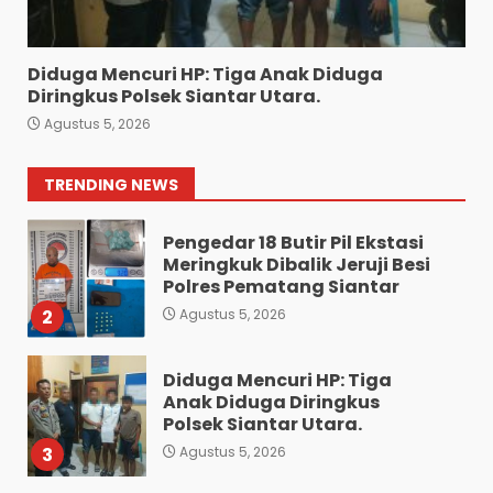
ke Bea Cukai Dan Dua
Terduga Pelaku
7
Agustus 4, 2026
Diduga Mencuri HP: Tiga Anak Diduga
Bawa 10 Butir Pil Ekstasi:
Diringkus Polsek Siantar Utara.
Mahasiswa Terpaksa
Agustus 5, 2026
Nginap Dibalik Jeruji Besi
Polres Pematang Siantar.
1
TRENDING NEWS
Agustus 5, 2026
Pengedar 18 Butir Pil Ekstasi
Meringkuk Dibalik Jeruji Besi
Polres Pematang Siantar
2
Agustus 5, 2026
Diduga Mencuri HP: Tiga
Anak Diduga Diringkus
Polsek Siantar Utara.
3
Agustus 5, 2026