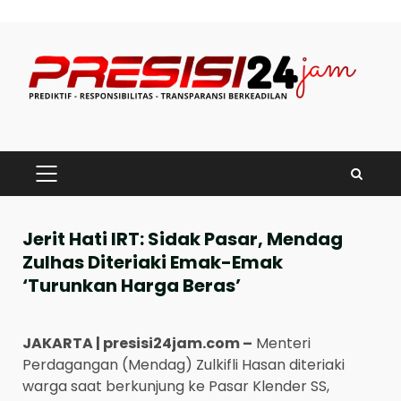
Skip
to
content
PRIMARY
MENU
Jerit Hati IRT: Sidak Pasar, Mendag
Zulhas Diteriaki Emak-Emak
‘Turunkan Harga Beras’
JAKARTA | presisi24jam.com –
Menteri
Perdagangan (Mendag) Zulkifli Hasan diteriaki
warga saat berkunjung ke Pasar Klender SS,