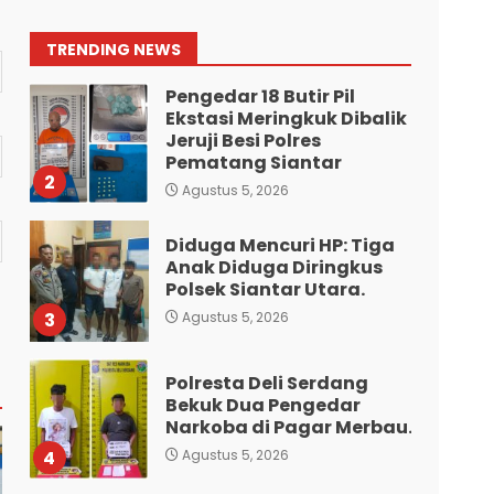
Nginap Dibalik Jeruji Besi
Polres Pematang Siantar.
1
TRENDING NEWS
Agustus 5, 2026
Pengedar 18 Butir Pil
Ekstasi Meringkuk Dibalik
Jeruji Besi Polres
Pematang Siantar
2
Agustus 5, 2026
Diduga Mencuri HP: Tiga
Anak Diduga Diringkus
Polsek Siantar Utara.
3
Agustus 5, 2026
Polresta Deli Serdang
Bekuk Dua Pengedar
Narkoba di Pagar Merbau.
4
Agustus 5, 2026