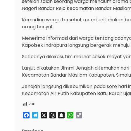
setelah salah seorang warga mencium aroma ba
Nagori Bandar Rejo Kecamatan Bandar Masilam
Kemudian warga tersebut memberitahukan bau
orang hanyut.
Menerima informasi dari warga tentang adanya
Kapolsek Indrapura langsung bergerak menuju l
Setibanya dilokasi, tim melihat sosok mayat 
Lanjut dikatakan Jimmi Jenajah ditemukan hari 
Kecamatan Bandar Masilam Kabupaten. Simalu
Jenajah langsung dikebumikan pada sore hari 
Kecamatan Air Putih Kabupaten Batu Bara,” uja
298
Facebook
Telegram
X
Threads
Snapchat
WhatsApp
Copy
Link