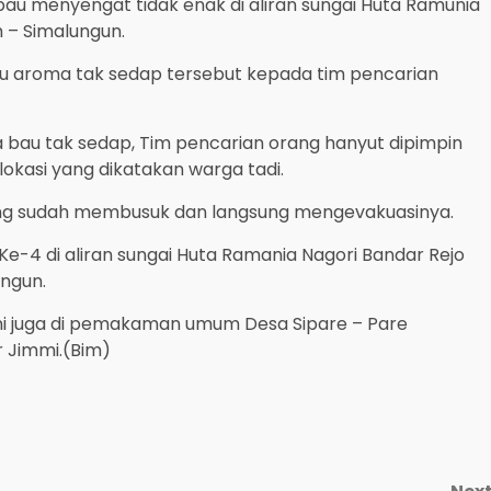
u menyengat tidak enak di aliran sungai Huta Ramunia
 – Simalungun.
 aroma tak sedap tersebut kepada tim pencarian
 bau tak sedap, Tim pencarian orang hanyut dipimpin
okasi yang dikatakan warga tadi.
yang sudah membusuk dan langsung mengevakuasinya.
Ke-4 di aliran sungai Huta Ramania Nagori Bandar Rejo
ngun.
ini juga di pemakaman umum Desa Sipare – Pare
r Jimmi.(Bim)