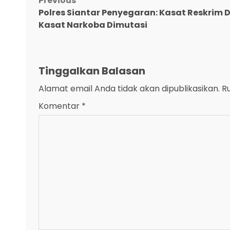
Post
Previous
Polres Siantar Penyegaran: Kasat Reskrim 
navigation
Kasat Narkoba Dimutasi
Tinggalkan Balasan
Alamat email Anda tidak akan dipublikasikan.
R
Komentar
*