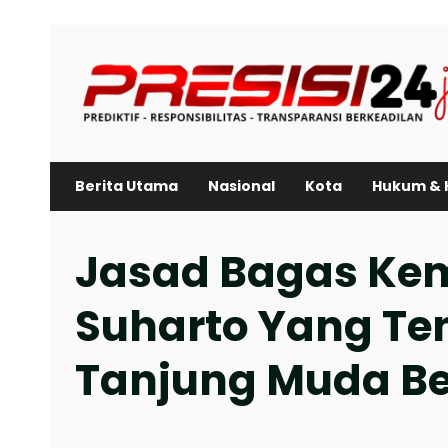
Skip
to
content
Berita Utama
Nasional
Kota
Hukum & 
Jasad Bagas Ke
Suharto Yang T
Tanjung Muda Be