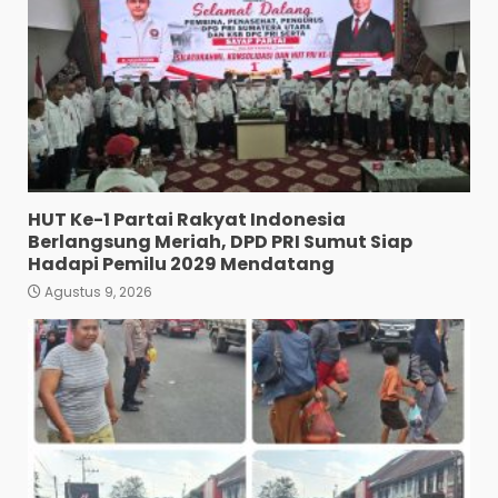
Dan Seberangkan Pejalan
Kaki.
3
Agustus 8, 2026
Polresta Deliserdang
Musnahkan 1,2 Kilo Gram
Sabu-Sabu: Tiga Tersangka
Gagal Edarkan Ribuan Dosis
Narkoba”.
4
Agustus 7, 2026
HUT Ke-1 Partai Rakyat Indonesia
Polres Tapanuli Selatan
Berlangsung Meriah, DPD PRI Sumut Siap
Ungkap Kasus Pembunuhan
Hadapi Pemilu 2029 Mendatang
Disertai Kekerasan Seksual
terhadap Anak, Pelaku
Agustus 9, 2026
Ditangkap
5
Agustus 7, 2026
Pewarta Polrestabes Medan
Gelar Jumat Barokah,
Pererat Silaturahmi,
Kokohkan Sinergi Media dan
Kepolisian
6
Agustus 7, 2026