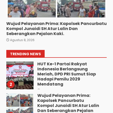
Bhabinkamtibmas Bersama
Babinsa Ringkus Bandar
Narkoba di Paya Bakung.
7
Agustus 7, 2026
Wujud Pelayanan Prima: Kapolsek Pancurbatu
Kompol Junaidi SH Atur Lalin Dan
“Kem Alias Peng Diduga
Seberangkan Pejalan Kaki.
Bandar Besar Narkoba
Agustus 8, 2026
Kelurahan Ladang Bambu
Kecamatan Medan
Tuntungan”.
1
TRENDING NEWS
Agustus 9, 2026
HUT Ke-1 Partai Rakyat
Indonesia Berlangsung
Meriah, DPD PRI Sumut Siap
Hadapi Pemilu 2029
Mendatang
2
Agustus 9, 2026
Wujud Pelayanan Prima:
Kapolsek Pancurbatu
Kompol Junaidi SH Atur Lalin
Dan Seberangkan Pejalan