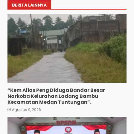
BERITA LAINNYA
“Kem Alias Peng Diduga Bandar Besar
Narkoba Kelurahan Ladang Bambu
Kecamatan Medan Tuntungan”.
Agustus 9, 2026
Wujud Pelayanan Prima:
Kapolsek Pancurbatu
Kompol Junaidi SH Atur Lalin