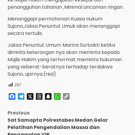
penangguhan tahanan ,Minimal ancaman ringan .
Menanggapi permohonan Kuasa Hukum
Sujono,Jaksa Penuntut Umuk akan menanggapi
secara tertulis.
Jaksa Penuntut Umum Marina Surbakti ketika
diminta keterangan nya akan meminta kepada
Majlis Hakim yang terhormat meminta hukuman
yang seberat-beratnya terhadap terdakwa
Sujono, ujarnya.(red)
297
Facebook
Telegram
X
Threads
Snapchat
WhatsApp
Copy
Link
Post
Previous
Sat Samapta Polrestabes Medan Gelar
navigation
Pelatihan Pengendalian Massa dan
Pengawalan VIP