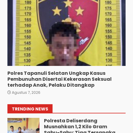
Bawa 10 Butir Pil Ekstasi:
Mahasiswa Terpaksa
Nginap Dibalik Jeruji Besi
Polres Pematang Siantar.
6
Agustus 5, 2026
Pengedar 18 Butir Pil Ekstasi
Meringkuk Dibalik Jeruji Besi
Polres Pematang Siantar
7
Agustus 5, 2026
Polres Tapanuli Selatan Ungkap Kasus
Pembunuhan Disertai Kekerasan Seksual
Wujud Pelayanan Prima:
terhadap Anak, Pelaku Ditangkap
Kapolsek Pancurbatu
Agustus 7, 2026
Kompol Junaidi SH Atur Lalin
Dan Seberangkan Pejalan
Kaki.
1
TRENDING NEWS
Agustus 8, 2026
Polresta Deliserdang
Musnahkan 1,2 Kilo Gram
Sabu-Sabu: Tiga Tersangka