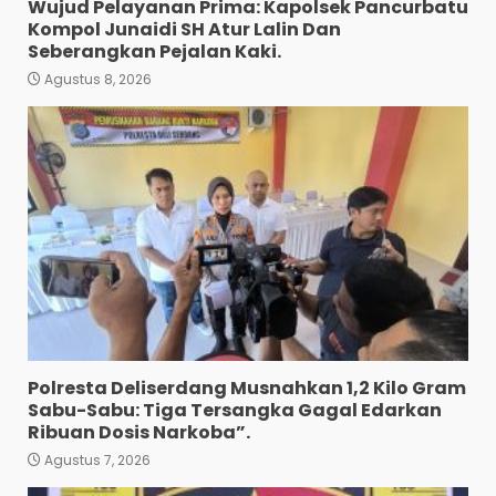
Wujud Pelayanan Prima: Kapolsek Pancurbatu
Kompol Junaidi SH Atur Lalin Dan
Seberangkan Pejalan Kaki.
Agustus 8, 2026
Polres Tapanuli Selatan
Ungkap Kasus Pembunuhan
Disertai Kekerasan Seksual
terhadap Anak, Pelaku
Ditangkap
3
Agustus 7, 2026
Pewarta Polrestabes Medan
Gelar Jumat Barokah,
Pererat Silaturahmi,
Kokohkan Sinergi Media dan
Kepolisian
4
Agustus 7, 2026
Polresta Deliserdang Musnahkan 1,2 Kilo Gram
Bhabinkamtibmas Bersama
Sabu-Sabu: Tiga Tersangka Gagal Edarkan
Babinsa Ringkus Bandar
Ribuan Dosis Narkoba”.
Narkoba di Paya Bakung.
Agustus 7, 2026
5
Agustus 7, 2026