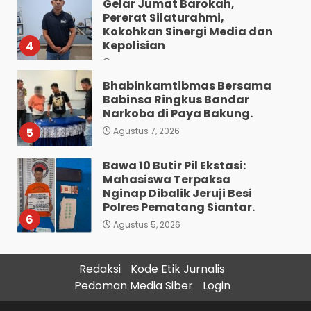
Gelar Jumat Barokah,
Pererat Silaturahmi,
Kokohkan Sinergi Media dan
Kepolisian
4
Agustus 7, 2026
Bhabinkamtibmas Bersama
Babinsa Ringkus Bandar
Narkoba di Paya Bakung.
5
Agustus 7, 2026
Bawa 10 Butir Pil Ekstasi:
Mahasiswa Terpaksa
Nginap Dibalik Jeruji Besi
Polres Pematang Siantar.
6
Agustus 5, 2026
Pengedar 18 Butir Pil Ekstasi
Redaksi
Kode Etik Jurnalis
Meringkuk Dibalik Jeruji Besi
Pedoman Media Siber
Login
Polres Pematang Siantar
7
Agustus 5, 2026