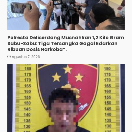
Pewarta Polrestabes Medan
Gelar Jumat Barokah,
Pererat Silaturahmi,
Kokohkan Sinergi Media dan
Kepolisian
4
Agustus 7, 2026
Polresta Deliserdang Musnahkan 1,2 Kilo Gram
Bhabinkamtibmas Bersama
Sabu-Sabu: Tiga Tersangka Gagal Edarkan
Babinsa Ringkus Bandar
Ribuan Dosis Narkoba”.
Narkoba di Paya Bakung.
Agustus 7, 2026
5
Agustus 7, 2026
Bawa 10 Butir Pil Ekstasi:
Mahasiswa Terpaksa
Nginap Dibalik Jeruji Besi
Polres Pematang Siantar.
6
Agustus 5, 2026
Pengedar 18 Butir Pil Ekstasi
Meringkuk Dibalik Jeruji Besi
Polres Pematang Siantar