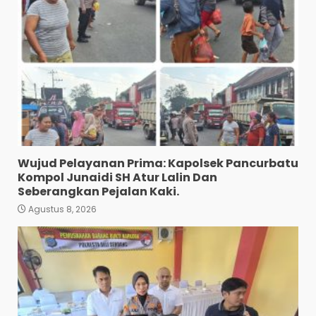
Wujud Pelayanan Prima: Kapolsek Pancurbatu
Kompol Junaidi SH Atur Lalin Dan
Seberangkan Pejalan Kaki.
Agustus 8, 2026
Polres Tapanuli Selatan
Ungkap Kasus Pembunuhan
Disertai Kekerasan Seksual
terhadap Anak, Pelaku
Ditangkap
3
Agustus 7, 2026