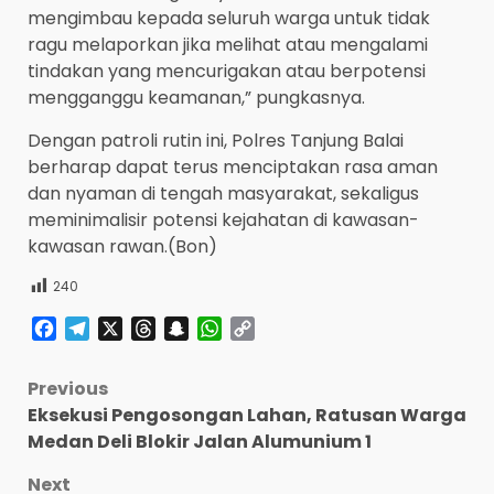
mengimbau kepada seluruh warga untuk tidak
ragu melaporkan jika melihat atau mengalami
tindakan yang mencurigakan atau berpotensi
mengganggu keamanan,” pungkasnya.
Dengan patroli rutin ini, Polres Tanjung Balai
berharap dapat terus menciptakan rasa aman
dan nyaman di tengah masyarakat, sekaligus
meminimalisir potensi kejahatan di kawasan-
kawasan rawan.(Bon)
240
Facebook
Telegram
X
Threads
Snapchat
WhatsApp
Copy
Link
Post
Previous
Eksekusi Pengosongan Lahan, Ratusan Warga
navigation
Medan Deli Blokir Jalan Alumunium 1
Next