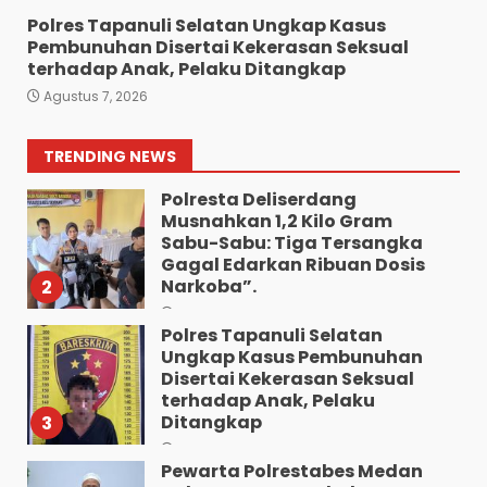
7
Agustus 5, 2026
Polres Tapanuli Selatan Ungkap Kasus
Pembunuhan Disertai Kekerasan Seksual
Wujud Pelayanan Prima:
terhadap Anak, Pelaku Ditangkap
Kapolsek Pancurbatu
Agustus 7, 2026
Kompol Junaidi SH Atur Lalin
Dan Seberangkan Pejalan
Kaki.
1
TRENDING NEWS
Agustus 8, 2026
Polresta Deliserdang
Musnahkan 1,2 Kilo Gram
Sabu-Sabu: Tiga Tersangka
Gagal Edarkan Ribuan Dosis
Narkoba”.
2
Agustus 7, 2026
Polres Tapanuli Selatan
Ungkap Kasus Pembunuhan
Disertai Kekerasan Seksual
terhadap Anak, Pelaku
Ditangkap
3
Agustus 7, 2026
Pewarta Polrestabes Medan