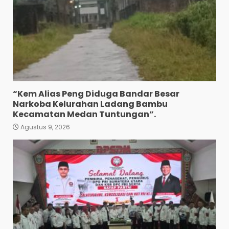
“Kem Alias Peng Diduga Bandar Besar
Narkoba Kelurahan Ladang Bambu
Kecamatan Medan Tuntungan”.
Agustus 9, 2026
Wujud Pelayanan Prima:
Kapolsek Pancurbatu
Kompol Junaidi SH Atur Lalin
Dan Seberangkan Pejalan
Kaki.
3
Agustus 8, 2026
Polresta Deliserdang
Musnahkan 1,2 Kilo Gram
Sabu-Sabu: Tiga Tersangka