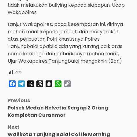
tidak melakukan bullying kepada siapapun, Ucap
Wakapolres
Lanjut Wakapolres, pada kesempatan ini, dirinya
mohon maaf kepada jemaah dan masyarakat
atas perbuatan Polri khususnya Polres
Tanjungbalai apabila ada yang kurang baik atas
nama lembaga dan pribadi saya mohon maaf,
Ujar Wakapolres Tanjungbalai mengakhiri.(Bon)
265
Facebook
Telegram
X
Threads
Snapchat
WhatsApp
Copy
Link
Post
Previous
Polsek Medan Helvetia Sergap 2 Orang
navigation
Komplotan Curanmor
Next
Walikota Tanjung Balai Coffie Morning