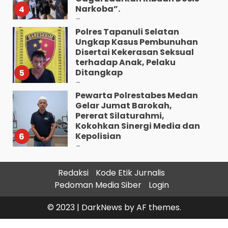
Narkoba”.
4
Agustus 7, 2026
Polres Tapanuli Selatan
Ungkap Kasus Pembunuhan
Disertai Kekerasan Seksual
terhadap Anak, Pelaku
Ditangkap
5
Agustus 7, 2026
Pewarta Polrestabes Medan
Gelar Jumat Barokah,
Pererat Silaturahmi,
Kokohkan Sinergi Media dan
Kepolisian
6
Agustus 7, 2026
Bhabinkamtibmas Bersama
Redaksi
Kode Etik Jurnalis
Babinsa Ringkus Bandar
Pedoman Media Siber
Login
Narkoba di Paya Bakung.
7
Agustus 7, 2026
© 2023
|
DarkNews
by AF themes.
“Kem Alias Peng Diduga