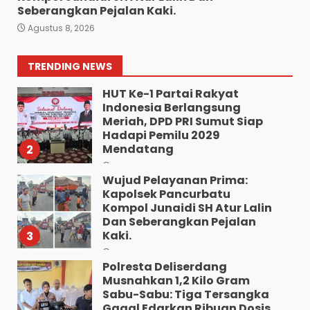
“Kem Alias Peng Diduga
Seberangkan Pejalan Kaki.
Bandar Besar Narkoba
Agustus 8, 2026
Kelurahan Ladang Bambu
Kecamatan Medan
Tuntungan”.
1
TRENDING NEWS
Agustus 9, 2026
HUT Ke-1 Partai Rakyat
Indonesia Berlangsung
Meriah, DPD PRI Sumut Siap
Hadapi Pemilu 2029
Mendatang
2
Agustus 9, 2026
Wujud Pelayanan Prima:
Kapolsek Pancurbatu
Kompol Junaidi SH Atur Lalin
Dan Seberangkan Pejalan
Kaki.
3
Agustus 8, 2026
Polresta Deliserdang
Musnahkan 1,2 Kilo Gram
Sabu-Sabu: Tiga Tersangka
Gagal Edarkan Ribuan Dosis