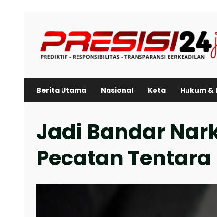
Skip
to
content
Berita Utama
Nasional
Kota
Hukum & 
Jadi Bandar Nark
Pecatan Tentara D