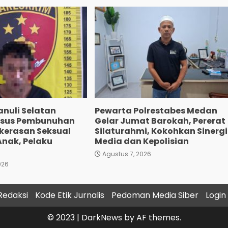
anuli Selatan
Pewarta Polrestabes Medan
asus Pembunuhan
Gelar Jumat Barokah, Pererat
ekerasan Seksual
Silaturahmi, Kokohkan Sinergi
Anak, Pelaku
Media dan Kepolisian
Agustus 7, 2026
026
Redaksi
Kode Etik Jurnalis
Pedoman Media Siber
Login
© 2023
|
DarkNews
by AF themes.