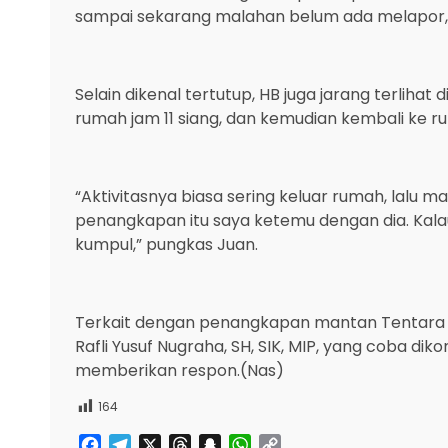
sampai sekarang malahan belum ada melapor,
Selain dikenal tertutup, HB juga jarang terliha
rumah jam 11 siang, dan kemudian kembali ke 
“Aktivitasnya biasa sering keluar rumah, lalu 
penangkapan itu saya ketemu dengan dia. Kala
kumpul,” pungkas Juan.
Terkait dengan penangkapan mantan Tentara in
Rafli Yusuf Nugraha, SH, SIK, MIP, yang coba di
memberikan respon.(Nas)
164
Facebook
Telegram
X
Threads
Snapchat
WhatsApp
Copy