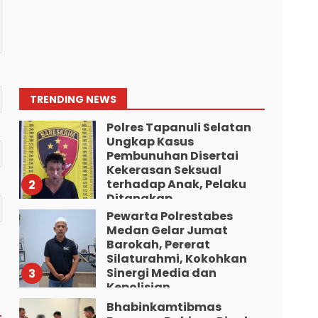
7
Agustus 5, 2026
Polresta Deliserdang
Musnahkan 1,2 Kilo Gram
Sabu-Sabu: Tiga
Tersangka Gagal
Edarkan Ribuan Dosis
1
TRENDING NEWS
Narkoba”.
Polres Tapanuli Selatan
Agustus 7, 2026
Ungkap Kasus
Pembunuhan Disertai
Kekerasan Seksual
terhadap Anak, Pelaku
2
Ditangkap
Pewarta Polrestabes
Agustus 7, 2026
Medan Gelar Jumat
Barokah, Pererat
Silaturahmi, Kokohkan
Sinergi Media dan
3
Kepolisian
Bhabinkamtibmas
Agustus 7, 2026