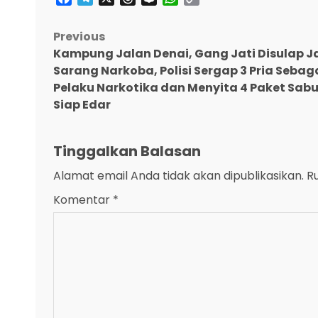
Link
Post
Previous
Kampung Jalan Denai, Gang Jati Disulap J
navigation
Sarang Narkoba, Polisi Sergap 3 Pria Sebag
Pelaku Narkotika dan Menyita 4 Paket Sab
Siap Edar
Tinggalkan Balasan
Alamat email Anda tidak akan dipublikasikan.
R
Komentar
*