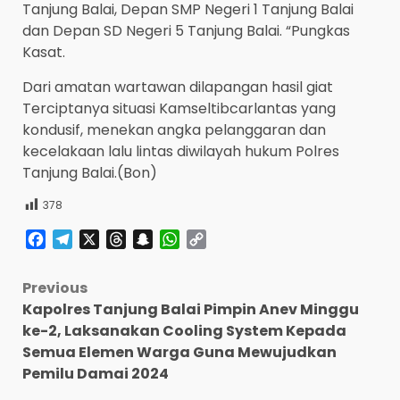
Tanjung Balai, Depan SMP Negeri 1 Tanjung Balai
dan Depan SD Negeri 5 Tanjung Balai. “Pungkas
Kasat.
Dari amatan wartawan dilapangan hasil giat
Terciptanya situasi Kamseltibcarlantas yang
kondusif, menekan angka pelanggaran dan
kecelakaan lalu lintas diwilayah hukum Polres
Tanjung Balai.(Bon)
378
Facebook
Telegram
X
Threads
Snapchat
WhatsApp
Copy
Link
Post
Previous
Kapolres Tanjung Balai Pimpin Anev Minggu
navigation
ke-2, Laksanakan Cooling System Kepada
Semua Elemen Warga Guna Mewujudkan
Pemilu Damai 2024