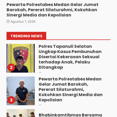
7
Agustus 5, 2026
Pewarta Polrestabes Medan Gelar Jumat
Barokah, Pererat Silaturahmi, Kokohkan
Polresta Deliserdang
Sinergi Media dan Kepolisian
Musnahkan 1,2 Kilo Gram
Agustus 7, 2026
Sabu-Sabu: Tiga Tersangka
Gagal Edarkan Ribuan Dosis
Narkoba”.
1
TRENDING NEWS
Agustus 7, 2026
Polres Tapanuli Selatan
Ungkap Kasus Pembunuhan
Disertai Kekerasan Seksual
terhadap Anak, Pelaku
Ditangkap
2
Agustus 7, 2026
Pewarta Polrestabes Medan
Gelar Jumat Barokah,
Pererat Silaturahmi,
Kokohkan Sinergi Media dan
Kepolisian
3
Agustus 7, 2026
Bhabinkamtibmas Bersama