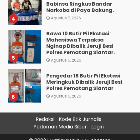
Babinsa Ringkus Bandar
Narkoba di Paya Bakung.
4
Agustus 7, 2026
Bawa 10 Butir Pil Ekstasi:
Mahasiswa Terpaksa
Nginap Dibalik Jeruji Besi
Polres Pematang Siantar.
5
Agustus 5, 2026
Pengedar 18 Butir Pil Ekstasi
Meringkuk Dibalik Jeruji Besi
Polres Pematang Siantar
6
Agustus 5, 2026
Diduga Mencuri HP: Tiga
Redaksi
Kode Etik Jurnalis
Anak Diduga Diringkus
Pedoman Media Siber
Login
Polsek Siantar Utara.
7
Agustus 5, 2026