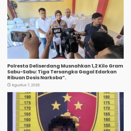
Polresta Deliserdang Musnahkan 1,2 Kilo Gram
Sabu-Sabu: Tiga Tersangka Gagal Edarkan
Ribuan Dosis Narkoba”.
Agustus 7, 2026
Pewarta Polrestabes Medan
Gelar Jumat Barokah,
Pererat Silaturahmi,
Kokohkan Sinergi Media dan
Kepolisian
3
Agustus 7, 2026