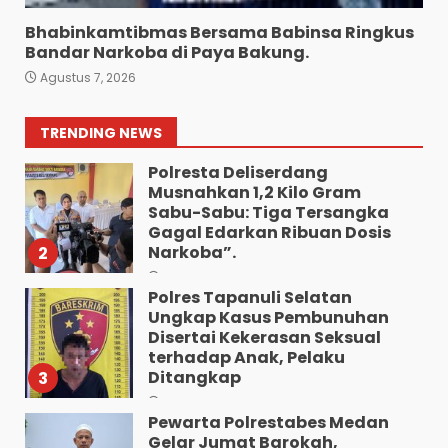
7
Agustus 5, 2026
Bhabinkamtibmas Bersama Babinsa Ringkus
Wujud Pelayanan Prima:
Bandar Narkoba di Paya Bakung.
Kapolsek Pancurbatu
Agustus 7, 2026
Kompol Junaidi SH Atur Lalin
Dan Seberangkan Pejalan
Kaki.
1
TRENDING NEWS
Agustus 8, 2026
Polresta Deliserdang
Musnahkan 1,2 Kilo Gram
Sabu-Sabu: Tiga Tersangka
Gagal Edarkan Ribuan Dosis
Narkoba”.
2
Agustus 7, 2026
Polres Tapanuli Selatan
Ungkap Kasus Pembunuhan
Disertai Kekerasan Seksual
terhadap Anak, Pelaku
Ditangkap
3
Agustus 7, 2026
Pewarta Polrestabes Medan
Gelar Jumat Barokah,