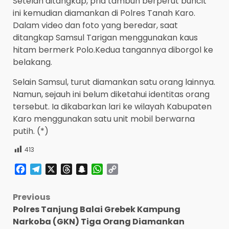
Setelah ditangkap, pria tambun berperut buncit
ini kemudian diamankan di Polres Tanah Karo.
Dalam video dan foto yang beredar, saat
ditangkap Samsul Tarigan menggunakan kaus
hitam bermerk Polo.Kedua tangannya diborgol ke
belakang.
Selain Samsul, turut diamankan satu orang lainnya.
Namun, sejauh ini belum diketahui identitas orang
tersebut. Ia dikabarkan lari ke wilayah Kabupaten
Karo menggunakan satu unit mobil berwarna
putih. (*)
413
Facebook
Telegram
X
Threads
Snapchat
WhatsApp
Copy
Link
Post
Previous
Polres Tanjung Balai Grebek Kampung
navigation
Narkoba (GKN) Tiga Orang Diamankan