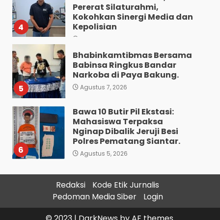
Pererat Silaturahmi,
Kokohkan Sinergi Media dan
Kepolisian
4
Agustus 7, 2026
Bhabinkamtibmas Bersama
Babinsa Ringkus Bandar
Narkoba di Paya Bakung.
5
Agustus 7, 2026
Bawa 10 Butir Pil Ekstasi:
Mahasiswa Terpaksa
Nginap Dibalik Jeruji Besi
Polres Pematang Siantar.
6
Agustus 5, 2026
Pengedar 18 Butir Pil Ekstasi
Redaksi
Kode Etik Jurnalis
Meringkuk Dibalik Jeruji Besi
Pedoman Media Siber
Login
Polres Pematang Siantar
7
Agustus 5, 2026
© 2023
|
DarkNews
by AF themes.