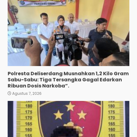
Polresta Deliserdang Musnahkan 1,2 Kilo Gram
Sabu-Sabu: Tiga Tersangka Gagal Edarkan
Ribuan Dosis Narkoba”.
Agustus 7, 2026
Polres Tapanuli Selatan
Ungkap Kasus Pembunuhan
Disertai Kekerasan Seksual
terhadap Anak, Pelaku
Ditangkap
3
Agustus 7, 2026
Pewarta Polrestabes Medan