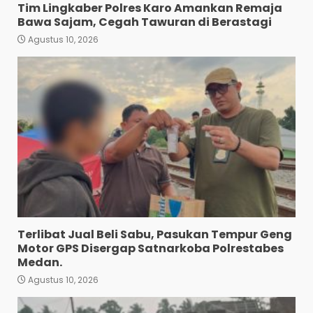
Tim Lingkaber Polres Karo Amankan Remaja
Bawa Sajam, Cegah Tawuran di Berastagi
Agustus 10, 2026
Terlibat Jual Beli Sabu,
Pasukan Tempur Geng
Motor GPS Disergap
Satnarkoba Polrestabes
Medan.
3
Agustus 10, 2026
Turnamen Piala Bergilir
Ketua DPD PKN Sumut
Berakhir Batak Unitet
Menang 3-2 Lawan OKKA FC
4
Agustus 9, 2026
Terlibat Jual Beli Sabu, Pasukan Tempur Geng
“Kem Alias Peng Diduga
Motor GPS Disergap Satnarkoba Polrestabes
Bandar Besar Narkoba
Medan.
Kelurahan Ladang Bambu
Kecamatan Medan
Agustus 10, 2026
Tuntungan”.
5
Agustus 9, 2026