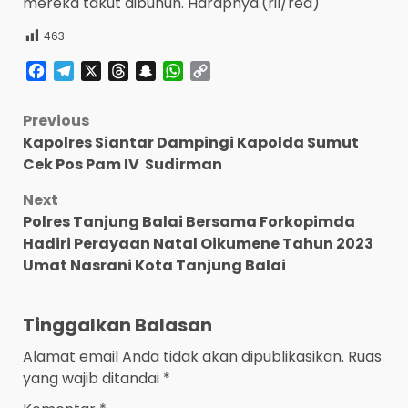
mereka takut dibunuh. Harapnya.(ril/red)
463
Facebook
Telegram
X
Threads
Snapchat
WhatsApp
Copy
Link
Post
Previous
Kapolres Siantar Dampingi Kapolda Sumut
navigation
Cek Pos Pam IV Sudirman
Next
Polres Tanjung Balai Bersama Forkopimda
Hadiri Perayaan Natal Oikumene Tahun 2023
Umat Nasrani Kota Tanjung Balai
Tinggalkan Balasan
Alamat email Anda tidak akan dipublikasikan.
Ruas
yang wajib ditandai
*