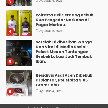
3
Agustus 5, 2026
Polresta Deli Serdang Bekuk
Dua Pengedar Narkoba di
Pagar Merbau.
4
Agustus 5, 2026
Setelah Dikibusikan Warga
Dan Viral di Media Sosial:
Polsek Medan Tuntungan
Grebek Lokasi Judi Tembak
Ikan.
5
Agustus 5, 2026
Residivis Asal Aceh Dibekuk
di Siantar, Polisi Sita 9,05
Gram Sabu
6
Agustus 4, 2026
Sat Reskrim Polres
Pematangsiantar Amankan