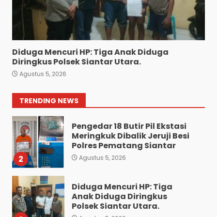
Pematangsiantar Amankan
4.800 Bungkus Rokok Ilegal
ke Bea Cukai Dan Dua
Terduga Pelaku
7
Agustus 4, 2026
Diduga Mencuri HP: Tiga Anak Diduga
Bawa 10 Butir Pil Ekstasi:
Diringkus Polsek Siantar Utara.
Mahasiswa Terpaksa
Agustus 5, 2026
Nginap Dibalik Jeruji Besi
Polres Pematang Siantar.
1
TRENDING NEWS
Agustus 5, 2026
Pengedar 18 Butir Pil Ekstasi
Meringkuk Dibalik Jeruji Besi
Polres Pematang Siantar
2
Agustus 5, 2026
Diduga Mencuri HP: Tiga
Anak Diduga Diringkus
Polsek Siantar Utara.