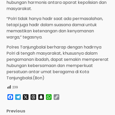
hubungan harmonis antara aparat kepolisian dan
masyarakat.
“Polri tidak hanya hadir saat ada permasalahan,
tetapi juga hadir dalam suasana damai untuk
memastikan ketenangan dan kenyamanan
warga,” tegasnya.
Polres Tanjungbalai berharap dengan hadirnya
Polri di tengah masyarakat, khususnya dalam
pengamanan ibadah, dapat semakin mempererat
hubungan kebersamaan dan memperkuat
persatuan antar umat beragama di Kota
Tanjungbalai.(Bon)
239
Facebook
Telegram
X
Threads
Snapchat
WhatsApp
Copy
Link
Post
Previous