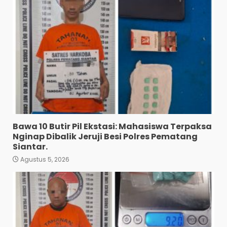
Bawa 10 Butir Pil Ekstasi: Mahasiswa Terpaksa
Nginap Dibalik Jeruji Besi Polres Pematang
Siantar.
Agustus 5, 2026
Diduga Mencuri HP: Tiga
Anak Diduga Diringkus
Polsek Siantar Utara.
3
Agustus 5, 2026
Polresta Deli Serdang Bekuk