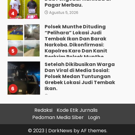
Pagar Merbau.
4
Agustus 5, 2026
Polsek Munthe Dituding
“Pelihara” Lokasi Judi
Tembak Ikan Dan Barak
Narkoba. Dikonfirmasi:
Kapolres Karo Dan Kanit
5
Reskrim Polsek Munthe
Bungkam.
Setelah Dikibusikan Warga
Dan Viral di Media Sosial:
Agustus 5, 2026
Polsek Medan Tuntungan
Grebek Lokasi Judi Tembak
Ikan.
6
Agustus 5, 2026
Residivis Asal Aceh Dibekuk
Redaksi
Kode Etik Jurnalis
di Siantar, Polisi Sita 9,05
Pedoman Media Siber
Login
Gram Sabu
7
Agustus 4, 2026
© 2023
|
DarkNews
by AF themes.