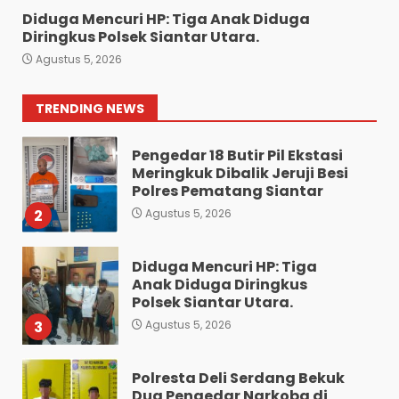
Diduga Mencuri HP: Tiga Anak Diduga
Bawa 10 Butir Pil Ekstasi:
Diringkus Polsek Siantar Utara.
Mahasiswa Terpaksa
Agustus 5, 2026
Nginap Dibalik Jeruji Besi
Polres Pematang Siantar.
1
TRENDING NEWS
Agustus 5, 2026
Pengedar 18 Butir Pil Ekstasi
Meringkuk Dibalik Jeruji Besi
Polres Pematang Siantar
2
Agustus 5, 2026
Diduga Mencuri HP: Tiga
Anak Diduga Diringkus
Polsek Siantar Utara.
3
Agustus 5, 2026
Polresta Deli Serdang Bekuk
Dua Pengedar Narkoba di