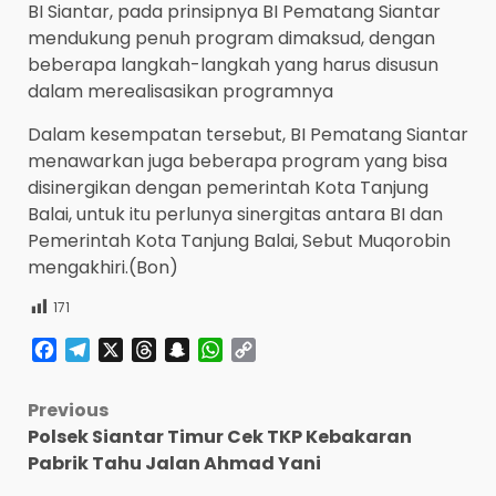
BI Siantar, pada prinsipnya BI Pematang Siantar
mendukung penuh program dimaksud, dengan
beberapa langkah-langkah yang harus disusun
dalam merealisasikan programnya
Dalam kesempatan tersebut, BI Pematang Siantar
menawarkan juga beberapa program yang bisa
disinergikan dengan pemerintah Kota Tanjung
Balai, untuk itu perlunya sinergitas antara BI dan
Pemerintah Kota Tanjung Balai, Sebut Muqorobin
mengakhiri.(Bon)
171
Facebook
Telegram
X
Threads
Snapchat
WhatsApp
Copy
Link
Post
Previous
Polsek Siantar Timur Cek TKP Kebakaran
navigation
Pabrik Tahu Jalan Ahmad Yani