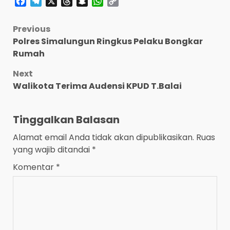
Facebook
Telegram
X
Threads
Snapchat
WhatsApp
Copy
Link
Post
Previous
Polres Simalungun Ringkus Pelaku Bongkar
navigation
Rumah
Next
Walikota Terima Audensi KPUD T.Balai
Tinggalkan Balasan
Alamat email Anda tidak akan dipublikasikan.
Ruas
yang wajib ditandai
*
Komentar
*