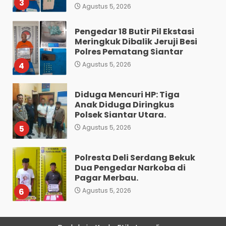
3
Agustus 5, 2026
Pengedar 18 Butir Pil Ekstasi
Meringkuk Dibalik Jeruji Besi
Polres Pematang Siantar
4
Agustus 5, 2026
Diduga Mencuri HP: Tiga
Anak Diduga Diringkus
Polsek Siantar Utara.
5
Agustus 5, 2026
Polresta Deli Serdang Bekuk
Dua Pengedar Narkoba di
Pagar Merbau.
6
Agustus 5, 2026
Setelah Dikibusikan Warga
Dan Viral di Media Sosial: