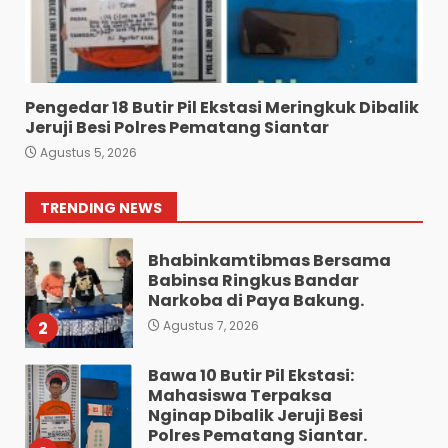
Dan Viral di Media Sosial:
Polsek Medan Tuntungan
Grebek Lokasi Judi Tembak
Ikan.
7
Agustus 5, 2026
Pengedar 18 Butir Pil Ekstasi Meringkuk Dibalik
Pewarta Polrestabes Medan
Jeruji Besi Polres Pematang Siantar
Gelar Jumat Barokah,
Agustus 5, 2026
Pererat Silaturahmi,
Kokohkan Sinergi Media dan
Kepolisian
1
TRENDING NEWS
Agustus 7, 2026
Bhabinkamtibmas Bersama
Babinsa Ringkus Bandar
Narkoba di Paya Bakung.
2
Agustus 7, 2026
Bawa 10 Butir Pil Ekstasi:
Mahasiswa Terpaksa
Nginap Dibalik Jeruji Besi
Polres Pematang Siantar.